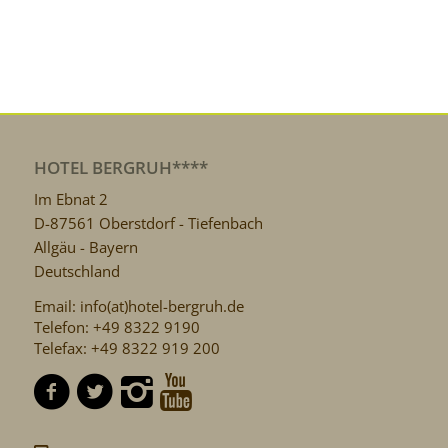
HOTEL BERGRUH****
Im Ebnat 2
D-87561 Oberstdorf - Tiefenbach
Allgäu - Bayern
Deutschland
Email: info(at)hotel-bergruh.de
Telefon: +49 8322 9190
Telefax: +49 8322 919 200