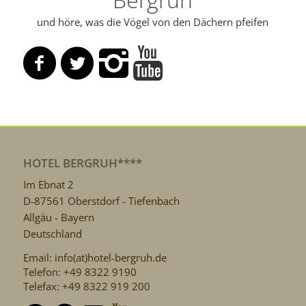
und höre, was die Vögel von den Dächern pfeifen
HOTEL BERGRUH****
Im Ebnat 2
D-87561 Oberstdorf - Tiefenbach
Allgäu - Bayern
Deutschland
Email: info(at)hotel-bergruh.de
Telefon: +49 8322 9190
Telefax: +49 8322 919 200