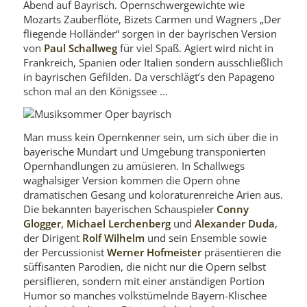
Abend auf Bayrisch. Opernschwergewichte wie
Mozarts Zauberflöte, Bizets Carmen und Wagners „Der
fliegende Holländer“ sorgen in der bayrischen Version
von
Paul Schallweg
für viel Spaß. Agiert wird nicht in
Frankreich, Spanien oder Italien sondern ausschließlich
in bayrischen Gefilden. Da verschlägt’s den Papageno
schon mal an den Königssee …
Man muss kein Opernkenner sein, um sich über die in
bayerische Mundart und Umgebung transponierten
Opernhandlungen zu amüsieren. In Schallwegs
waghalsiger Version kommen die Opern ohne
dramatischen Gesang und koloraturenreiche Arien aus.
Die bekannten bayerischen Schauspieler
Conny
Glogger
,
Michael Lerchenberg
und
Alexander Duda
,
der Dirigent
Rolf Wilhelm
und sein Ensemble sowie
der Percussionist
Werner Hofmeister
präsentieren die
süffisanten Parodien, die nicht nur die Opern selbst
persiflieren, sondern mit einer anständigen Portion
Humor so manches volkstümelnde Bayern-Klischee